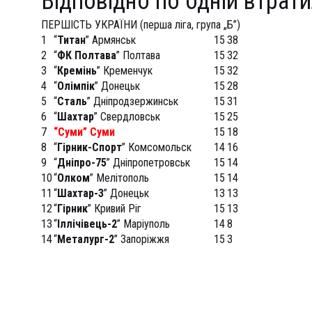
Відповідно по одній втрати
ПЕРШІСТЬ УКРАЇНИ (перша ліга, група „Б”)
1
“
Титан
” Армянськ
15
38
2
“
ФК Полтава
” Полтава
15
32
3
“
Кремінь
” Кременчук
15
32
4
“
Олімпік
” Донецьк
15
28
5
“
Сталь
” Дніпродзержинськ
15
31
6
“
Шахтар
” Свердловськ
15
25
7
“Суми” Суми
15
18
8
“
Гірник-Спорт
” Комсомольск
14
16
9
“
Дніпро-75
” Дніпропетровськ
15
14
10
“
Олком
” Мелітополь
15
14
11
“
Шахтар-3
” Донецьк
13
13
12
“
Гірник
” Кривий Ріг
15
13
13
“
Іллічівець-2
” Маріуполь
14
8
14
“
Металург-2
” Запоріжжя
15
3