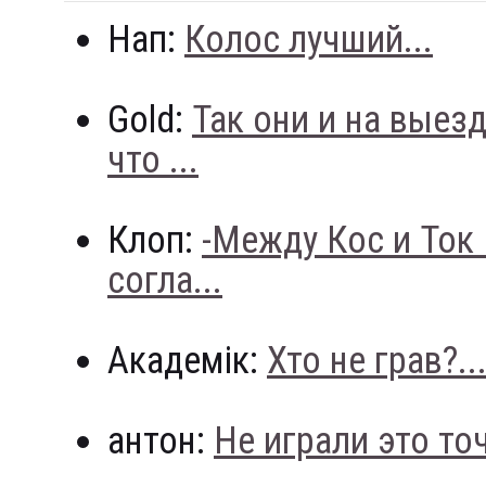
Нап:
Колос лучший...
Gold:
Так они и на выез
что ...
Клоп:
-Между Кос и Ток
согла...
Академік:
Хто не грав?..
антон:
Не играли это точн