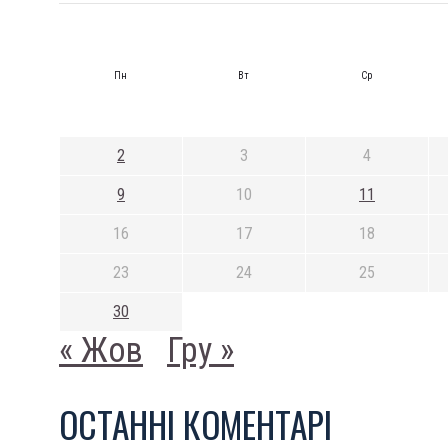
Пн
Вт
Ср
2
3
4
9
10
11
16
17
18
23
24
25
30
« Жов
Гру »
ОСТАННI КОМЕНТАРI