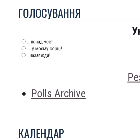
ГОЛОСУВАННЯ
У
... понад усе!
.... у моєму серці!
...назавжди!
Ре
Polls Archive
КАЛЕНДАР